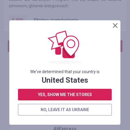
zimowym, głównie śniegowcach.
Płatne zamówienie
2.50
%
АВТОРИЗИРУЙТЕСЬ, ЧТОБЫ ОСТАВИТЬ ОТЗЫВ
We've determined that your country is
Похожие магазины
United States
YES, SHOW ME THE STORES
NO, LEAVE IT AS UKRAINE
AliExpress