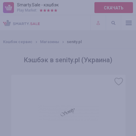
Smarty.Sale - кэшбэк
СКАЧАТЬ
Play Market:
ПРАВИЛА
ПЛАГИНЫ
Кэшбэк сервис
Магазины
senity.pl
Кэшбэк в senity.pl (Украина)