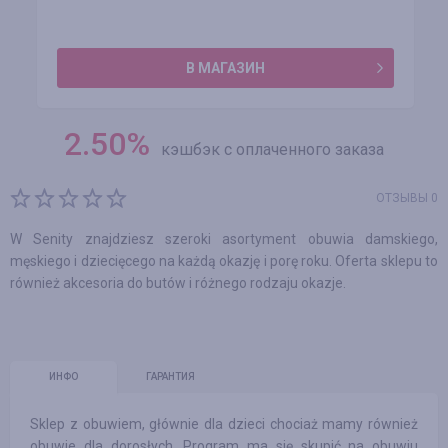
В МАГАЗИН
2.50
%
кэшбэк с оплаченного заказа
ОТЗЫВЫ 0
W Senity znajdziesz szeroki asortyment obuwia damskiego,
męskiego i dziecięcego na każdą okazję i porę roku. Oferta sklepu to
również akcesoria do butów i różnego rodzaju okazje.
ИНФО
ГАРАНТИЯ
Sklep z obuwiem, głównie dla dzieci chociaż mamy również
obuwie dla dorosłych. Program ma się skupić na obuwiu