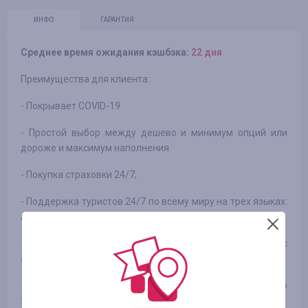
ИНФО
ГАРАНТИЯ
Среднее время ожидания кэшбэка:
22 дня
Преимущества для клиента:
- Покрывает COVID-19
- Простой выбор между дешево и минимум опций или
дороже и максимум наполнения
- Покупка страховки 24/7;
- Поддержка туристов 24/7 по всему миру на трех языках:
Английский, Украинский, Русский.
- Возможность покупки страховки прямо на границе с
активированием в день покупки;
- Возможность обращения туристов не только по
телефону, но и по Viber, WhatsApp, Telegram.