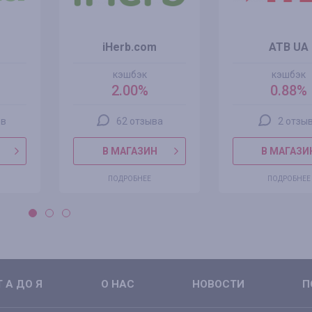
iHerb.com
ATB UA
кэшбэк
кэшбэк
2.00%
0.88%
ов
62 отзыва
2 отзы
В МАГАЗИН
В МАГАЗИ
ПОДРОБНЕЕ
ПОДРОБНЕЕ
 А ДО Я
О НАС
НОВОСТИ
П