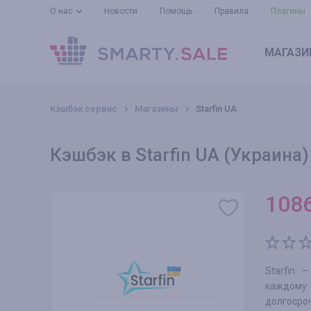
О нас
Новости
Помощь
Правила
Плагины
МАГАЗИ
Кэшбэк сервис
Магазины
Starfin UA
Кэшбэк в Starfin UA (Украина)
108
Starfin 
каждому 
долгосро