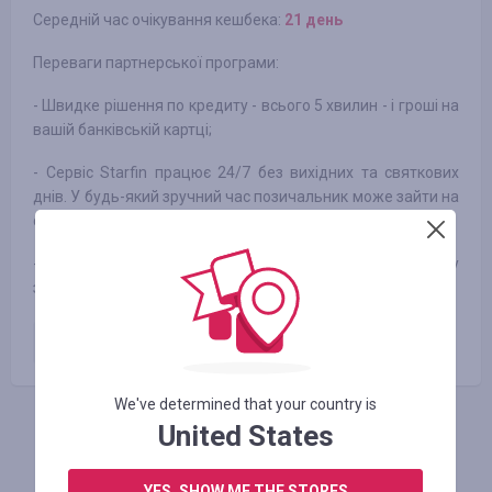
Середній час очікування кешбека:
21 день
Переваги партнерської програми:
- Швидке рішення по кредиту - всього 5 хвилин - і гроші на
вашій банківській картці;
- Сервіс Starfin працює 24/7 без вихідних та святкових
днів. У будь-який зручний час позичальник може зайти на
сайт та подати заявку на кредит онлайн.
- Погоджуємо до 96% від усіх звернень. Гроші на картку
зараховуються миттєво.
Перший виданий кредит
1086.50
UAH
We've determined that your country is
United States
АВТОРИЗУЙТЕСЬ, ЩОБ ЗАЛИШИТИ ВІДГУК
YES, SHOW ME THE STORES