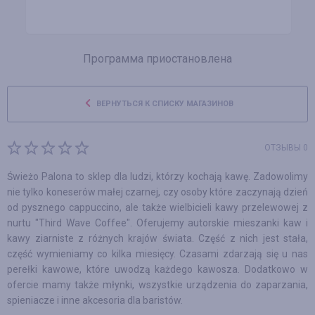
Программа приостановлена
ВЕРНУТЬСЯ К СПИСКУ МАГАЗИНОВ
ОТЗЫВЫ 0
Świeżo Palona to sklep dla ludzi, którzy kochają kawę. Zadowolimy
nie tylko koneserów małej czarnej, czy osoby które zaczynają dzień
od pysznego cappuccino, ale także wielbicieli kawy przelewowej z
nurtu "Third Wave Coffee". Oferujemy autorskie mieszanki kaw i
kawy ziarniste z różnych krajów świata. Część z nich jest stała,
część wymieniamy co kilka miesięcy. Czasami zdarzają się u nas
perełki kawowe, które uwodzą każdego kawosza. Dodatkowo w
ofercie mamy także młynki, wszystkie urządzenia do zaparzania,
spieniacze i inne akcesoria dla baristów.