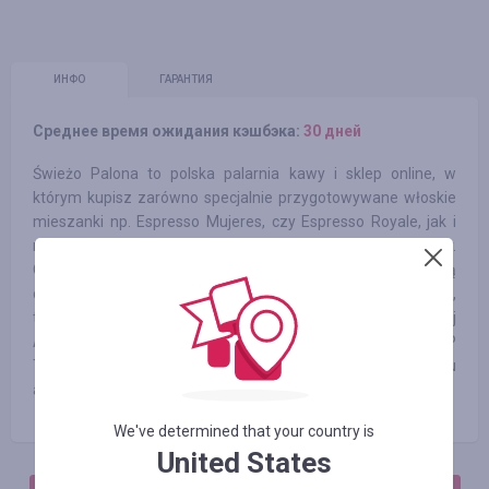
ИНФО
ГАРАНТИЯ
Среднее время ожидания кэшбэка:
30 дней
Świeżo Palona to polska palarnia kawy i sklep online, w
którym kupisz zarówno specjalnie przygotowywane włoskie
mieszanki np. Espresso Mujeres, czy Espresso Royale, jak i
najlepszej klasy kawy jednorodne z segmentu Speciality.
Oprócz kaw proponujemy także zapoznanie się z naszą
ofertą herbat, o których napisać, że lepsze są od sklepowych,
to dużo za mało. Koniecznie musicie spróbować naszej
Assam Second Flush TGFOP, Ceylon OPI, czy też Kenia GFOP
Tinderet. W naszej ofercie nie zabrakło także wielu
akcesoriów zarówno z dziedziny kawowej, jak i herbacianej.
We've determined that your country is
United States