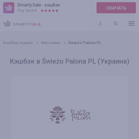
Smarty.Sale - кэшбэк
СКАЧАТЬ
Play Market:
ПРАВИЛА
ПЛАГИНЫ
Кэшбэк сервис
Магазины
Świeżo Palona PL
Кэшбэк в Świeżo Palona PL (Украина)