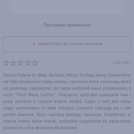
Програму припинено
ПОВЕРНУТИСЯ ДО СПИСКУ МАГАЗИНІВ
ВІДГУКИ 0
Świeżo Palona to sklep dla ludzi, którzy kochają kawę. Zadowolimy
nie tylko koneserów małej czarnej, czy osoby które zaczynają dzień
od pysznego cappuccino, ale także wielbicieli kawy przelewowej z
nurtu "Third Wave Coffee". Oferujemy autorskie mieszanki kaw i
kawy ziarniste z różnych krajów świata. Część z nich jest stała,
część wymieniamy co kilka miesięcy. Czasami zdarzają się u nas
perełki kawowe, które uwodzą każdego kawosza. Dodatkowo w
ofercie mamy także młynki, wszystkie urządzenia do zaparzania,
spieniacze i inne akcesoria dla baristów.