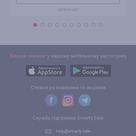
ДЕТАЛЬНІШЕ
Більше знижок
у нашому мобільному застосунку
Стежте за новинами та акціями
Служба підтримки Smarty.Sale
help@smarty.sale