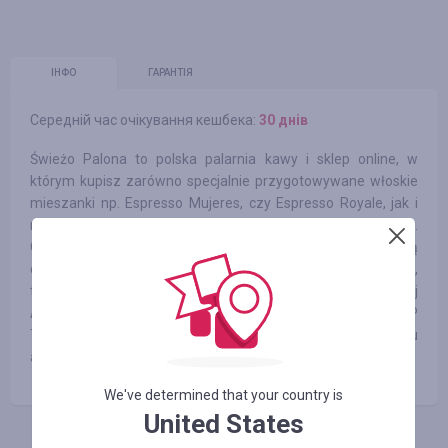
ІНФО
ГАРАНТІЯ
Середній час очікування кешбека:
30 днів
Świeżo Palona to polska palarnia kawy i sklep online, w
którym kupisz zarówno specjalnie przygotowywane włoskie
mieszanki np. Espresso Mujeres, czy Espresso Royale, jak i
najlepszej klasy kawy jednorodne z segmentu Speciality.
Oprócz kaw proponujemy także zapoznanie się z naszą
ofertą herbat, o których napisać, że lepsze są od sklepowych,
to dużo za mało. Koniecznie musicie spróbować naszej
Assam Second Flush TGFOP, Ceylon OPI, czy też Kenia GFOP
Tinderet. W naszej ofercie nie zabrakło także wielu
akcesoriów zarówno z dziedziny kawowej, jak i herbacianej.
We've determined that your country is
United States