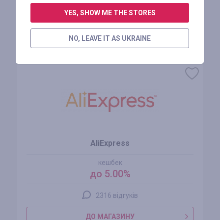
АВТОРИЗУЙТЕСЬ, ЩОБ ЗАЛИШИТИ ВІДГУК
YES, SHOW ME THE STORES
NO, LEAVE IT AS UKRAINE
Схожі магазини
AliExpress
кешбек
до 5.00%
2316 відгуків
ДО МАГАЗИНУ