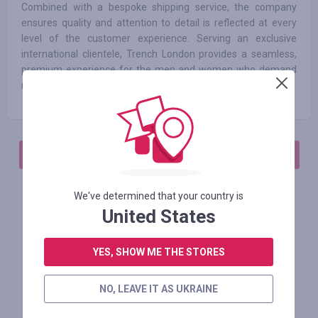
Combined with a bespoke shipping service, the company
ensures quality and attention to detail is reflected at every
level of the customer experience. Serving an exclusive
international clientele, Trench London provides a seamless,
premium experience for the men and women who demand
more from their fashion.
АВТОРИЗИРУЙТЕСЬ, ЧТОБЫ ОСТАВИТЬ ОТЗЫВ
We've determined that your country is
United States
Похожие магазины
YES, SHOW ME THE STORES
NO, LEAVE IT AS UKRAINE