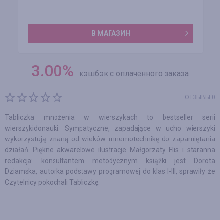
В МАГАЗИН
3.00
%
кэшбэк с оплаченного заказа
ОТЗЫВЫ 0
Tabliczka mnożenia w wierszykach to bestseller serii
wierszykidonauki. Sympatyczne, zapadające w ucho wierszyki
wykorzystują znaną od wieków mnemotechnikę do zapamiętania
działań. Piękne akwarelowe ilustracje Małgorzaty Flis i staranna
redakcja: konsultantem metodycznym książki jest Dorota
Dziamska, autorka podstawy programowej do klas I-III, sprawiły że
Czytelnicy pokochali Tabliczkę.