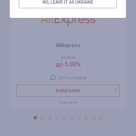
NO, LEAVE IT AS UKRAINE
AliExpress
кэшбэк
до 5.00%
2316 отзывов
В МАГАЗИН
ПОДРОБНЕЕ