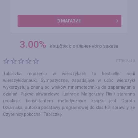
В МАГАЗИН
3.00
%
кэшбэк с оплаченного заказа
ОТЗЫВЫ 0
Tabliczka mnożenia w wierszykach to bestseller serii
wierszykidonauki. Sympatyczne, zapadające w ucho wierszyki
wykorzystują znaną od wieków mnemotechnikę do zapamiętania
działań. Piękne akwarelowe ilustracje Małgorzaty Flis i staranna
redakcja: konsultantem metodycznym książki jest Dorota
Dziamska, autorka podstawy programowej do klas I-III, sprawiły że
Czytelnicy pokochali Tabliczkę.