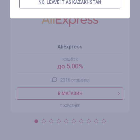
NO, LEAVE IT AS KAZAKHSTAN
AliExpress
кэшбэк
до 5.00%
2316 отзывов
В МАГАЗИН
ПОДРОБНЕЕ