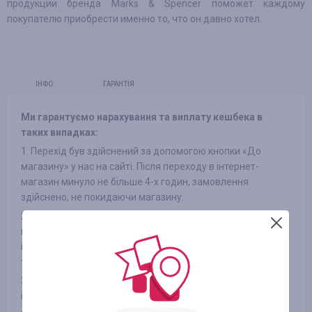
продукции бренда Marks & Spencer поможет каждому
покупателю приобрести именно то, что он давно хотел.
ІНФО
ГАРАНТІЯ
Ми гарантуємо нарахування та виплату кешбека в
таких випадках:
1. Перехід був здійснений за допомогою кнопки «До
магазину» у нас на сайті. Після переходу в інтернет-
магазин минуло не більше 4-х годин, замовлення
здійснено, не покидаючи магазину.
2. Після здійснення переходу до магазину Ви не
переходили по рекламних оголошеннях в інших джерелах
і не переходили з розсилок інтернет-магазинів на сайт, а
також не використовували сторонні промокоди
3. Обраний Вами товар бере участь в кешбека (в деяких
інтернет-магазинах є поділ на категорії, дивіться вкладку
«ІНФОРМАЦІЯ/УМОВИ» )