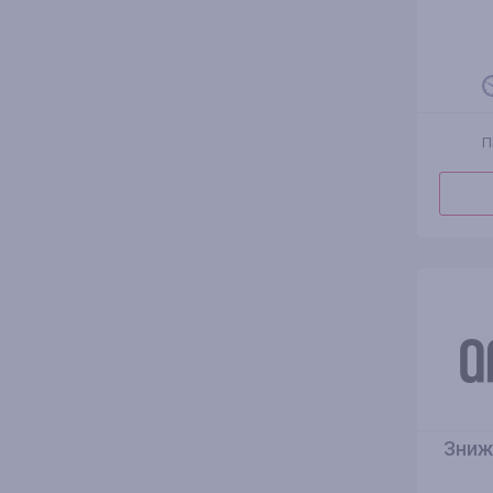
П
Зниж