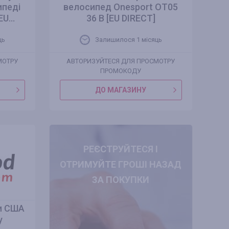
ипеді
велосипед Onesport OT05
U...
36 В [EU DIRECT]
ць
Залишилося 1 місяць
МОТРУ
АВТОРИЗУЙТЕСЯ ДЛЯ ПРОСМОТРУ
ПРОМОКОДУ
ДО МАГАЗИНУ
РЕЄСТРУЙТЕСЯ І
ОТРИМУЙТЕ ГРОШІ НАЗАД
ЗА ПОКУПКИ
и США
у