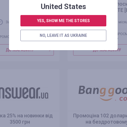
триколісному велос
United States
FAFREES F20 MATE [E
YES, SHOW ME THE STORES
Залишилося 1 місяць
Залишилося 1 міся
АВТОРИЗУЙТЕСЯ ДЛЯ ПРОС
NO, LEAVE IT AS UKRAINE
РОМОКОД НЕПОТРІБНИЙ
ПРОМОКОДУ
ДО МАГАЗИНУ
ДО МАГАЗИНУ
ка 25% на новинки від
Промоціна 102 долар
3500 грн
на бездротовом