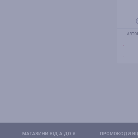
АВТО
МАГАЗИНИ ВIД А ДО Я
ПРОМОКОДИ ВIД