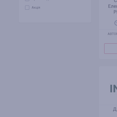
С
Еле
Акція
P
АВТО
Д