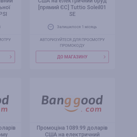
ивний
США на електричний бруд
ьної
[прямий ЄС] Tuttio Soleil01
PSI
SE
i
Залишилося 1 місяць
МОТРУ
АВТОРИЗУЙТЕСЯ ДЛЯ ПРОСМОТРУ
ПРОМОКОДУ
ДО МАГАЗИНУ
оларів
Промоціна 1089.99 доларів
ому
США на електричний