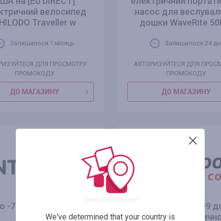
ША на [EU DIRECT]
електричний портат
ктричний велосипед
насос для веслувал
HILODO Traveller w
дошки WaveRite 50
Залишилося 1 місяць
Залишилося 24 дн
РИЗУЙТЕСЯ ДЛЯ ПРОСМОТРУ
АВТОРИЗУЙТЕСЯ ДЛЯ ПРОС
ПРОМОКОДУ
ПРОМОКОДУ
ДО МАГАЗИНУ
ДО МАГАЗИНУ
о -70% в INTERTOP
Промо -ціна 2779.99 д
США на електричн
We've determined that your country is