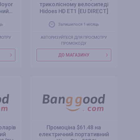
Joyor
триколісному велосипеді
ий...
Hidoes HD ET1 [EU DIRECT]
ць
Залишилося 1 місяць
МОТРУ
АВТОРИЗУЙТЕСЯ ДЛЯ ПРОСМОТРУ
ПРОМОКОДУ
ДО МАГАЗИНУ
оларів
Промоціна $61.48 на
ий
електричний портативний