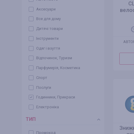
С
Аксесуари
вело
Все для дому
Дитячі товари
Інструменти
АВТО
Одяг і взуття
Відпочинок, Туризм
Парфумерія, Косметика
Спорт
Послуги
Годинники, Прикраси
Електроніка
ТИП
Знижк
Промокод