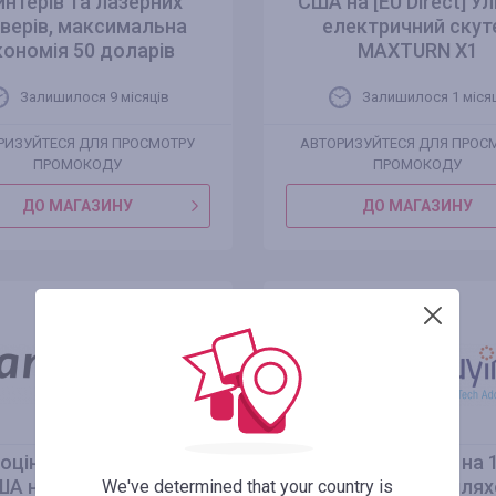
интерів та лазерних
США на [EU Direct] У
аверів, максимальна
електричний скут
кономія 50 доларів
MAXTURN X1
Залишилося 9 місяців
Залишилося 1 міся
РИЗУЙТЕСЯ ДЛЯ ПРОСМОТРУ
АВТОРИЗУЙТЕСЯ ДЛЯ ПРОС
ПРОМОКОДУ
ПРОМОКОДУ
ДО МАГАЗИНУ
ДО МАГАЗИНУ
оціна 1179.99 доларів
ЗНИЖКА 7.58% на 
ША на електричний
дюймовий позашлях
We've determined that your country is