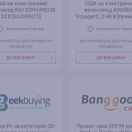
ША на електричний
США на електричн
сипед RAYZEPH PRO30
велосипед KINGBU
52 В [EU DIRECT]
Voyager2_0 48 В [прям
Залишилося 1 місяць
Залишилося 1 міся
РИЗУЙТЕСЯ ДЛЯ ПРОСМОТРУ
АВТОРИЗУЙТЕСЯ ДЛЯ ПРОС
ПРОМОКОДУ
ПРОМОКОДУ
ДО МАГАЗИНУ
ДО МАГАЗИНУ
а 8% на категорію 3D-
Промо -ціна 559.99 д