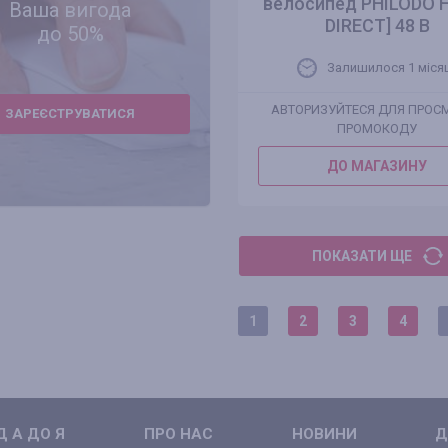
велосипед PHILODO H
Ваша вигода
DIRECT] 48 В
до 50%
Залишилося 1 міся
АВТОРИЗУЙТЕСЯ ДЛЯ ПРОС
ЗАРЕЄСТРУВАТИСЯ
ПРОМОКОДУ
ДО МАГАЗИНУ
ПОКАЗАТИ ЩЕ
1
2
3
4
 А ДО Я
ПРО НАС
НОВИНИ
Д