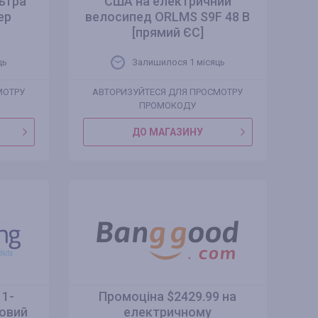
льтра
США на електричний
ер
велосипед ORLMS S9F 48 В
[прямий ЄС]
ць
Залишилося 1 місяць
МОТРУ
АВТОРИЗУЙТЕСЯ ДЛЯ ПРОСМОТРУ
ПРОМОКОДУ
ДО МАГАЗИНУ
11-
Промоціна $2429.99 на
овий
електричному