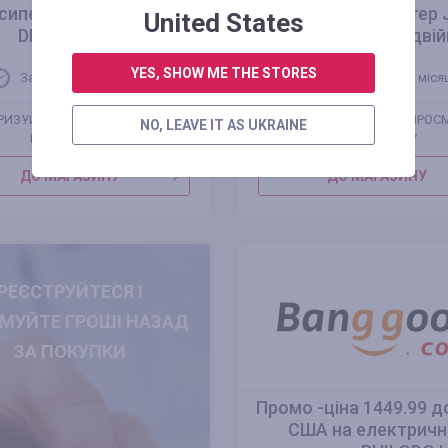
сипед PHILODO H7 [EU
електричний скутер 
United States
DIRECT] 48 В
E8-S 1600W* 2 подвійн
YES, SHOW ME THE STORES
Залишилося 1 місяць
Залишилося 1 міся
РИЗУЙТЕСЯ ДЛЯ ПРОСМОТРУ
АВТОРИЗУЙТЕСЯ ДЛЯ ПРОС
NO, LEAVE IT AS UKRAINE
ПРОМОКОДУ
ПРОМОКОДУ
ДО МАГАЗИНУ
ДО МАГАЗИНУ
РЕЄСТРУЙТЕСЯ І
МУЙТЕ ГРОШІ НАЗАД
ЗА ПОКУПКИ
Промо -ціна 1449.99 д
США на електричн