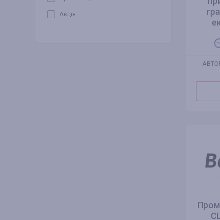
пр
гр
Акція
е
АВТО
Пром
С