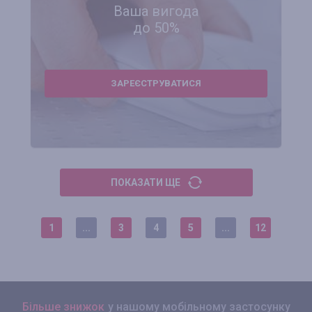
Ваша вигода
до 50%
ЗАРЕЄСТРУВАТИСЯ
ПОКАЗАТИ ЩЕ
1
...
3
4
5
...
12
Більше знижок
у нашому мобільному застосунку