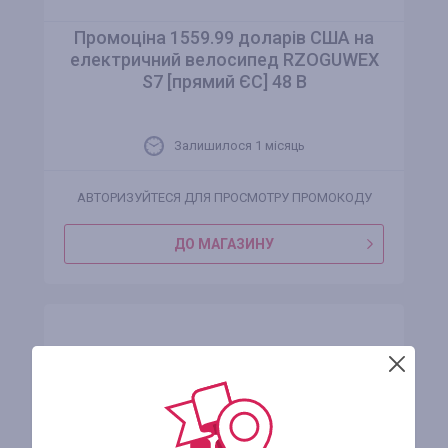
Промоціна 1559.99 доларів США на
електричний велосипед RZOGUWEX
S7 [прямий ЄС] 48 В
Залишилося 1 місяць
АВТОРИЗУЙТЕСЯ ДЛЯ ПРОСМОТРУ ПРОМОКОДУ
ДО МАГАЗИНУ