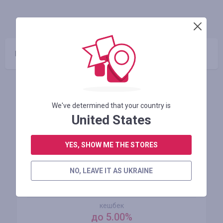
ІНФО
ГАРАНТІЯ
КУПОНИ
(0)
Промокоди відсутні
Схожі магазини
We've determined that your country is
United States
YES, SHOW ME THE STORES
NO, LEAVE IT AS UKRAINE
AliExpress
кешбек
до 5.00%