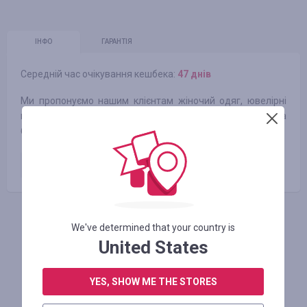
ІНФО
ГАРАНТІЯ
Середній час очікування кешбека:
47 днів
Ми пропонуємо нашим клієнтам жіночий одяг, ювелірні
вироби, косметику і товари для здоров'я, взуття, сумки та
багато іншого.
Оплачене замовлення
6.00
%
АВТОРИЗУЙТЕСЬ, ЩОБ ЗАЛИШИТИ ВІДГУК
We've determined that your country is
United States
YES, SHOW ME THE STORES
Схожі магазини