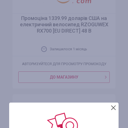
Промоціна 1339.99 доларів США на
електричний велосипед RZOGUWEX
RX700 [EU DIRECT] 48 В
Залишилося 1 місяць
АВТОРИЗУЙТЕСЯ ДЛЯ ПРОСМОТРУ ПРОМОКОДУ
ДО МАГАЗИНУ