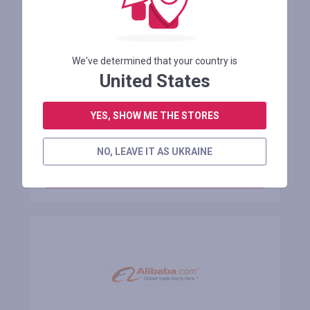
Промоціна $219.99 на [ЄС прямий]
UNITPACKPOWER S004 2 36 В 13 Ач
We've determined that your country is
United States
Залишилося 21 день
YES, SHOW ME THE STORES
АВТОРИЗУЙТЕСЯ ДЛЯ ПРОСМОТРУ ПРОМОКОДУ
NO, LEAVE IT AS UKRAINE
ДО МАГАЗИНУ