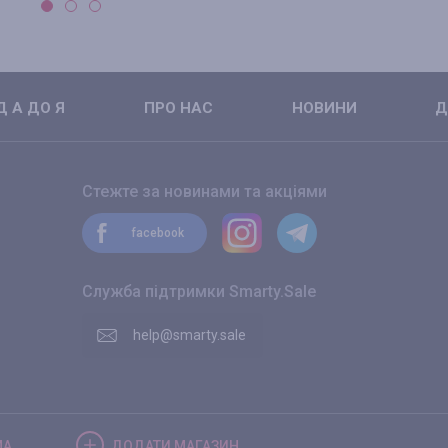
 А ДО Я
ПРО НАС
НОВИНИ
Д
Стежте за новинами та акціями
facebook
Служба підтримки Smarty.Sale
help@smarty.sale
МА
ДОДАТИ
МАГАЗИН