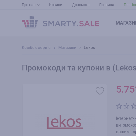
Про нас
Новини
Допомога
Правила
Плагін
МАГАЗИ
Кешбек сервіс
Магазини
Lekos
Промокоди та купони в (Lekos
5.75
Інтернет-
ви зможе
вашим ві