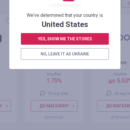
We've determined that your country is
United States
YES, SHOW ME THE STORES
NO, LEAVE IT AS UKRAINE
Answear UA
Joom
кешбек
кешбек
1.75%
до 5.53
в
36 відгуків
26 відгу
У
ДО МАГАЗИНУ
ДО МАГАЗИ
ДЕТАЛЬНІШЕ
ДЕТАЛЬНІШЕ