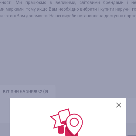
нності. Ми працюємо з великими, світовими брендами і не
и марками, тому якщо Вам необхідно вибрати і купити наручні г
 ми готові Вам допомогти! На всі вироби встановлена доступна вартіс
КУПОНИ
НА ЗНИЖКУ
(0)