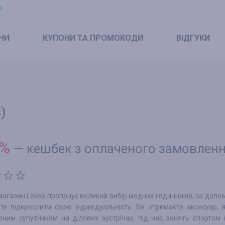
и
НИ
КУПОНИ
ТА ПРОМОКОДИ
ВІДГУКИ
)
%
—
кешбек з оплаченого замовлен
магазин Lekos пропонує великий вибір модних годинників, за допо
те підкреслити свою індивідуальність. Ви отримаєте аксесуар, 
рним супутником на ділових зустрічах, під час занять спортом 