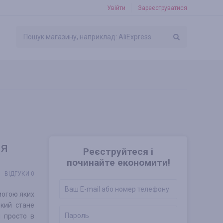
Увійти
Зареєструватися
ня
Реєструйтеся і
починайте економити!
ВІДГУКИ 0
могою яких
який стане
і просто в