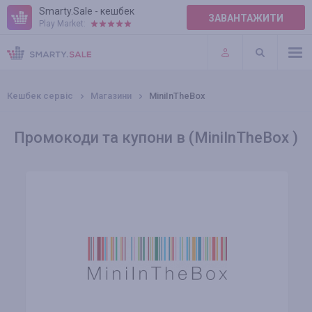
Smarty.Sale - кешбек
ЗАВАНТАЖИТИ
Play Market:
ПРАВИЛА
ПЛАГІНИ
Кешбек сервіс
Магазини
MiniInTheBox
Промокоди та купони в (MiniInTheBox )