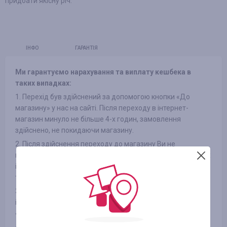
придбати якісну річ.
ІНФО
ГАРАНТІЯ
Ми гарантуємо нарахування та виплату кешбека в
таких випадках:
1. Перехід був здійснений за допомогою кнопки «До
магазину» у нас на сайті. Після переходу в інтернет-
магазин минуло не більше 4-х годин, замовлення
здійснено, не покидаючи магазину.
2. Після здійснення переходу до магазину Ви не
переходили по рекламних оголошеннях в інших джерелах
і не переходили з розсилок інтернет-магазинів на сайт, а
також не використовували сторонні промокоди
3. Обраний Вами товар бере участь в кешбека (в деяких
інтернет-магазинах є поділ на категорії, дивіться вкладку
«ІНФОРМАЦІЯ/УМОВИ» )