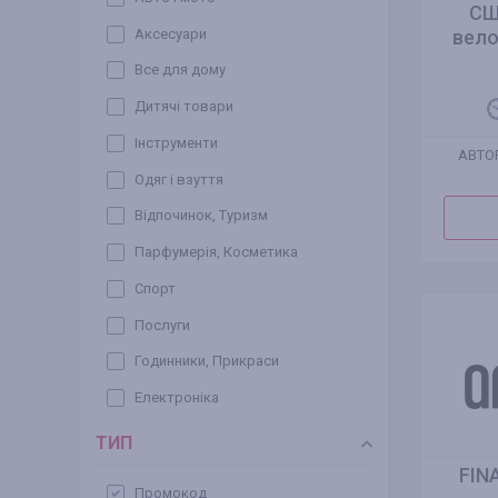
СШ
Аксесуари
вело
Все для дому
Дитячі товари
Інструменти
АВТО
Одяг і взуття
Відпочинок, Туризм
Парфумерія, Косметика
Спорт
Послуги
Годинники, Прикраси
Електроніка
ТИП
FIN
Промокод