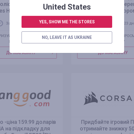
олісному велосипеді
деревообробної дере
United States
es HD ET1 [EU DIRECT]
маршрутизаторо
YES, SHOW ME THE STORES
Залишилося 1 місяць
Залишилося 23 дн
РИЗУЙТЕСЯ ДЛЯ ПРОСМОТРУ
АВТОРИЗУЙТЕСЯ ДЛЯ ПРОС
NO, LEAVE IT AS UKRAINE
ПРОМОКОДУ
ПРОМОКОДУ
ДО МАГАЗИНУ
ДО МАГАЗИНУ
 -ціна 159.99 доларів
Придбайте ігровий П
А на підкладку для
отримайте знижку 5