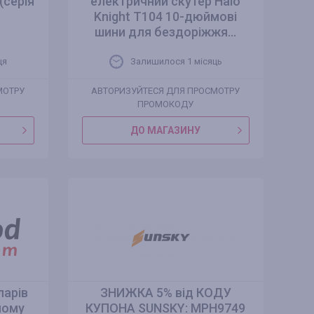
(серія
електричний скутер Halo
Knight T104 10-дюймові
шини для бездоріжжя...
ця
Залишилося 1 місяць
МОТРУ
АВТОРИЗУЙТЕСЯ ДЛЯ ПРОСМОТРУ
ПРОМОКОДУ
ДО МАГАЗИНУ
ларів
ЗНИЖКА 5% від КОДУ
йому
КУПОНА SUNSKY: MPH9749