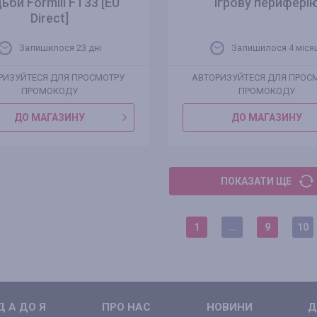
ьби Formill FT33 [EU
ігрову перифері
Direct]
Залишилося 23 днi
Залишилося 4 міся
РИЗУЙТЕСЯ ДЛЯ ПРОСМОТРУ
АВТОРИЗУЙТЕСЯ ДЛЯ ПРОС
ПРОМОКОДУ
ПРОМОКОДУ
ДО МАГАЗИНУ
ДО МАГАЗИНУ
ПОКАЗАТИ ЩЕ
1
...
9
10
 А ДО Я
ПРО НАС
НОВИНИ
Д