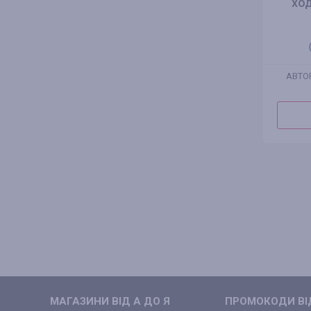
ход
АВТО
МАГАЗИНИ ВIД А ДО Я
ПРОМОКОДИ ВIД