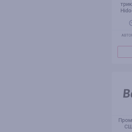
трик
Hido
АВТО
Промо
СШ