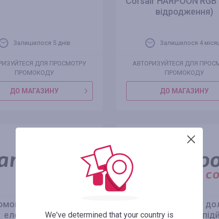
Corsair HARPOON RGB 
відродження)
Залишилося 5 днів
Залишилося 4 міся
РИЗУЙТЕСЯ ДЛЯ ПРОСМОТРУ
АВТОРИЗУЙТЕСЯ ДЛЯ ПРОС
ПРОМОКОДУ
ПРОМОКОДУ
ДО МАГАЗИНУ
ДО МАГАЗИНУ
омоціна $2429.99 на
Промоціна 112.99 до
електричному
США на систему під
We've determined that your country is