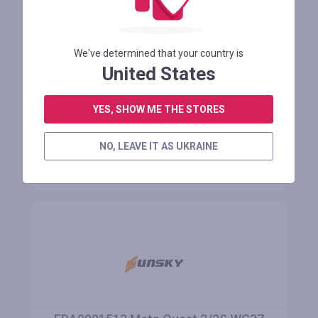
ЗНИЖКА 11.28% на 16-дюймовий
шинний електричний велосипед
Niubility B16S 350 Вт, 36 В 14,5 Ач
We've determined that your country is
United States
Залишилося 1 місяць
YES, SHOW ME THE STORES
АВТОРИЗУЙТЕСЯ ДЛЯ ПРОСМОТРУ ПРОМОКОДУ
NO, LEAVE IT AS UKRAINE
ДО МАГАЗИНУ