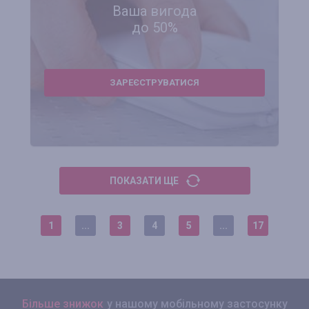
Ваша вигода
до 50%
ЗАРЕЄСТРУВАТИСЯ
ПОКАЗАТИ ЩЕ
1
...
3
4
5
...
17
Більше знижок
у нашому мобільному застосунку