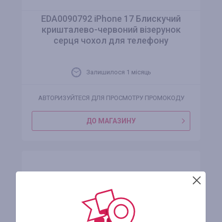
EDA0090792 iPhone 17 Блискучий
кришталево-червоний візерунок
серця чохол для телефону
Залишилося 1 місяць
АВТОРИЗУЙТЕСЯ ДЛЯ ПРОСМОТРУ ПРОМОКОДУ
ДО МАГАЗИНУ