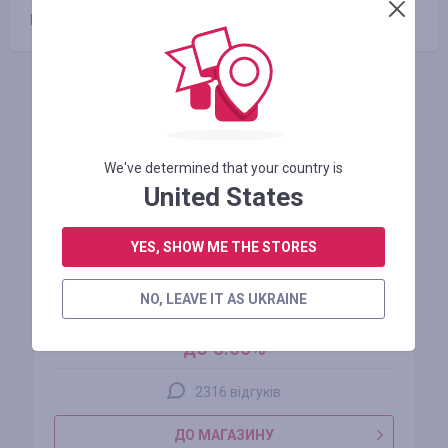
Промокоди відсутні
Схожі магазини
We've determined that your country is
United States
YES, SHOW ME THE STORES
AliExpress
NO, LEAVE IT AS UKRAINE
кешбек
до 5.00%
2316 відгуків
ДО МАГАЗИНУ