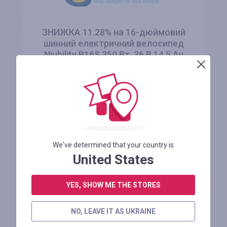
ЗНИЖКА 11.28% на 16-дюймовий
шинний електричний велосипед
Niubility B16S 350 Вт, 36 В 14,5 Ач
Залишилося 1 місяць
АВТОРИЗУЙТЕСЯ ДЛЯ ПРОСМОТРУ ПРОМОКОДУ
ДО МАГАЗИНУ
We've determined that your country is
United States
YES, SHOW ME THE STORES
РЕЄСТРУЙТЕСЯ І ОТРИМУЙТЕ
ГРОШІ НАЗАД ЗА ПОКУПКИ
NO, LEAVE IT AS UKRAINE