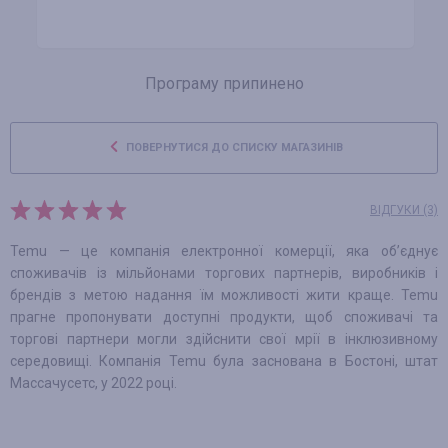
Програму припинено
ПОВЕРНУТИСЯ ДО СПИСКУ МАГАЗИНІВ
ВІДГУКИ (3)
Temu — це компанія електронної комерції, яка об’єднує
споживачів із мільйонами торгових партнерів, виробників і
брендів з метою надання їм можливості жити краще. Temu
прагне пропонувати доступні продукти, щоб споживачі та
торгові партнери могли здійснити свої мрії в інклюзивному
середовищі. Компанія Temu була заснована в Бостоні, штат
Массачусетс, у 2022 році.