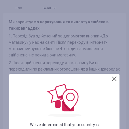
ІНФО
ГАРАНТІЯ
Ми гарантуємо нарахування та виплату кешбека в
таких випадках:
1. Перехід був здійснений за допомогою кнопки «До
магазину» у нас на сайті. Після переходу в інтернет-
магазин минуло не більше 4-х годин, замовлення
здійснено, не покидаючи магазину.
2. Після здійснення переходу до магазину Ви не
переходили по рекламних оголошеннях в інших джерелах
і не переходили з розсилок інтернет-магазинів на сайт, а
також не використовували сторонні промокоди
3. Обраний Вами товар бере участь в кешбека (в деяких
інтернет-магазинах є поділ на категорії, дивіться вкладку
«ІНФОРМАЦІЯ/УМОВИ» )
4. Після оплати товару Вами в інтернет-магазині Ви не
відмовилися від товару з будь-яких причин
5. Ви не використовуєте або відключили спеціальні
We've determined that your country is