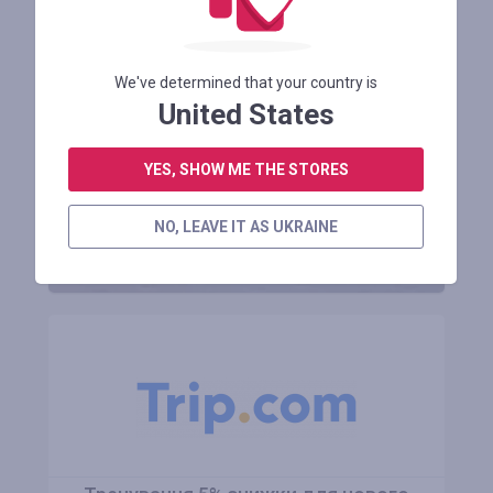
Ваша вигода
We've determined that your country is
до 50%
United States
YES, SHOW ME THE STORES
ЗАРЕЄСТРУВАТИСЯ
NO, LEAVE IT AS UKRAINE