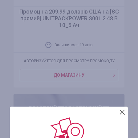
Промоціна 209.99 доларів США на [ЄС
прямий] UNITPACKPOWER S001 2 48 В
10_5 Ач
Залишилося 19 днів
АВТОРИЗУЙТЕСЯ ДЛЯ ПРОСМОТРУ ПРОМОКОДУ
ДО МАГАЗИНУ
РЕЄСТРУЙТЕСЯ І ОТРИМУЙТЕ
ГРОШІ НАЗАД ЗА ПОКУПКИ