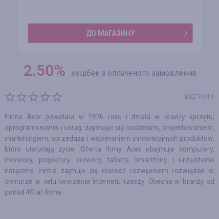
ДО МАГАЗИНУ
2.50
%
кешбек з оплаченого замовлення
ВІДГУКИ 0
Firma Acer powstała w 1976 roku i działa w branży sprzętu,
oprogramowania i usług, zajmując się badaniami, projektowaniem,
marketingiem, sprzedażą i wspieraniem innowacyjnych produktów,
które ułatwiają życie. Oferta firmy Acer obejmuje komputery,
monitory, projektory, serwery, tablety, smartfony i urządzenia
naręczne. Firma zajmuje się również rozwijaniem rozwiązań w
chmurze w celu tworzenia Internetu rzeczy. Obecna w branży od
ponad 40 lat firma