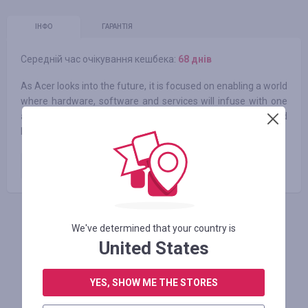
ІНФО
ГАРАНТІЯ
Середній час очікування кешбека:
68 днів
As Acer looks into the future, it is focused on enabling a world
where hardware, software and services will infuse with one
another to open up new possibilities for consumers and
businesses alike.
Płatne zamówienie
2.50
%
АВТОРИЗУЙТЕСЬ, ЩОБ ЗАЛИШИТИ ВІДГУК
We've determined that your country is
United States
YES, SHOW ME THE STORES
Схожі магазини