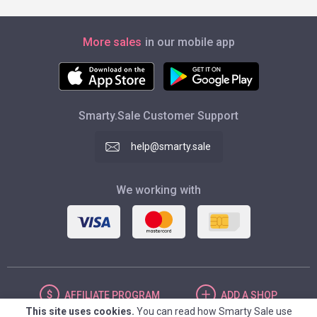
More sales
in our mobile app
Smarty.Sale Customer Support
help@smarty.sale
We working with
AFFILIATE
PROGRAM
ADD
A SHOP
This site uses cookies.
You can read how Smarty Sale use