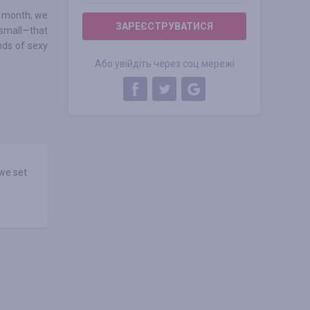
y month, we
ЗАРЕЄСТРУВАТИСЯ
d small—that
nds of sexy
Або увійдіть через соц мережі
 we set