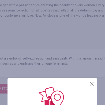
began with a passion for celebrating the beauty of every woman. Ever
 seasonal collection of silhouettes that reflect all the details—big an
r customers will love. Now, Avidlove is one of the world's leading bra
 but a symbol of self-expression and sensuality. With this vision in mind,
r desires and embrace their unique femininity.
ТЕСЬ, ЩОБ ЗАЛИШИТИ ВІДГУК