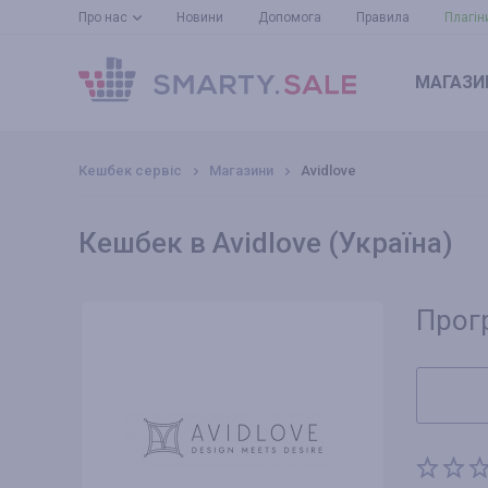
Про нас
Новини
Допомога
Правила
Плагін
МАГАЗИ
Кешбек сервіс
Магазини
Avidlove
Кешбек в Avidlove (Україна)
Прог