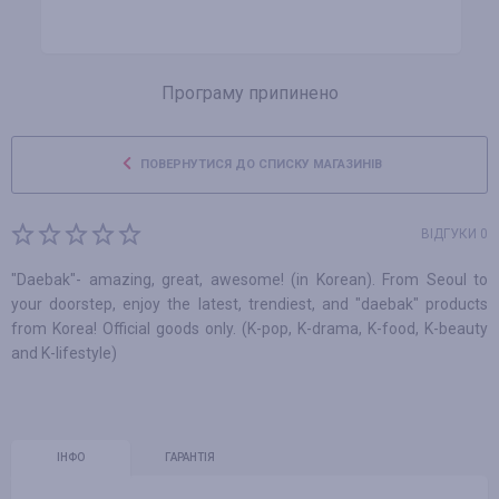
Програму припинено
ПОВЕРНУТИСЯ ДО СПИСКУ МАГАЗИНІВ
ВІДГУКИ 0
"Daebak"- amazing, great, awesome! (in Korean). From Seoul to
your doorstep, enjoy the latest, trendiest, and "daebak" products
from Korea! Official goods only. (K-pop, K-drama, K-food, K-beauty
and K-lifestyle)
ІНФО
ГАРАНТІЯ