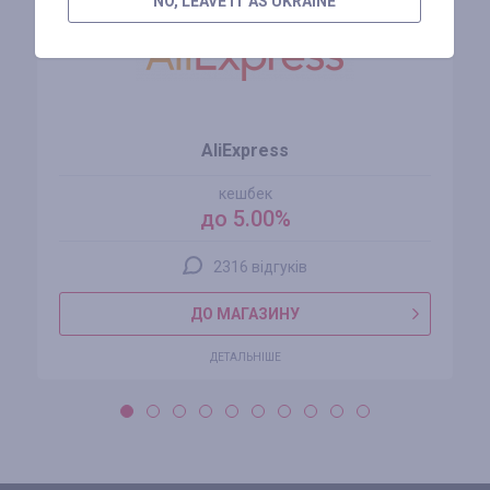
NO, LEAVE IT AS UKRAINE
AliExpress
кешбек
до 5.00%
2316 відгуків
ДО МАГАЗИНУ
ДЕТАЛЬНІШЕ