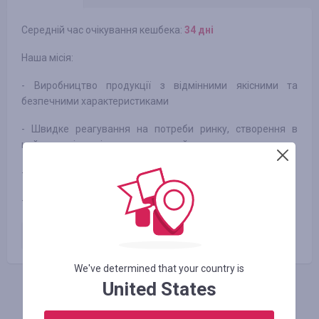
Середній час очікування кешбека:
34 днi
Наша місія:
- Виробництво продукції з відмінними якісними та
безпечними характеристиками
- Швидке реагування на потреби ринку, створення в
найкоротші терміни нових моделей
- Пропозиція і розробка по індивідуальному замовленню
- Максимально короткі терміни доставки продукції
Оплачене замовлення
2.92
%
We've determined that your country is
United States
АВТОРИЗУЙТЕСЬ, ЩОБ ЗАЛИШИТИ ВІДГУК