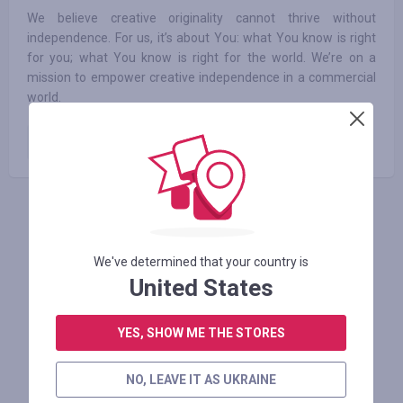
We believe creative originality cannot thrive without
independence. For us, it’s about You: what You know is right
for you; what You know is right for the world. We’re on a
mission to empower creative independence in a commercial
world.
Paid order
5.00
%
АВТОРИЗУЙТЕСЬ, ЩОБ ЗАЛИШИТИ ВІДГУК
We've determined that your country is
United States
Схожі магазини
YES, SHOW ME THE STORES
NO, LEAVE IT AS UKRAINE