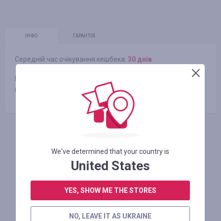
ІНФО
ГАРАНТІЯ
Середній час очікування кешбека:
30 днів
Ми сфокусовані на надання широкого асортименту друку
на бавовні, домашнього декору і супутніх матеріалах.
АВТОРИЗУЙТЕСЬ, ЩОБ ЗАЛИШИТИ ВІДГУК
We've determined that your country is
United States
Схожі магазини
YES, SHOW ME THE STORES
NO, LEAVE IT AS UKRAINE