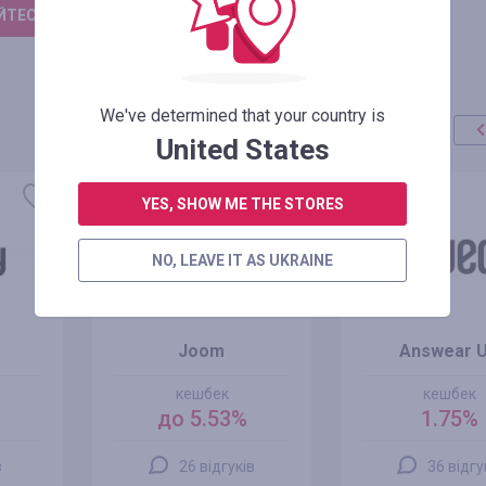
ТЕСЬ, ЩОБ ЗАЛИШИТИ ВІДГУК
We've determined that your country is
United States
YES, SHOW ME THE STORES
NO, LEAVE IT AS UKRAINE
Joom
Answear 
кешбек
кешбек
до 5.53%
1.75%
в
26 відгуків
36 відгу