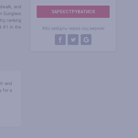
rdwalk, and
ЗАРЕЄСТРУВАТИСЯ
an Sunglass
try, ranking
d #1 in the
Або увійдіть через соц мережі
sh and
y for a