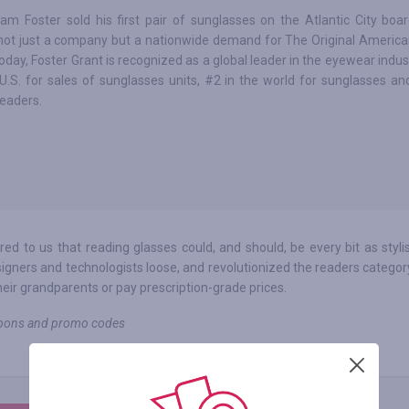
am Foster sold his first pair of sunglasses on the Atlantic City boa
not just a company but a nationwide demand for The Original Americ
day, Foster Grant is recognized as a global leader in the eyewear indus
U.S. for sales of sunglasses units, #2 in the world for sunglasses an
readers.
d to us that reading glasses could, and should, be every bit as styli
gners and technologists loose, and revolutionized the readers categor
heir grandparents or pay prescription-grade prices.
oupons and promo codes