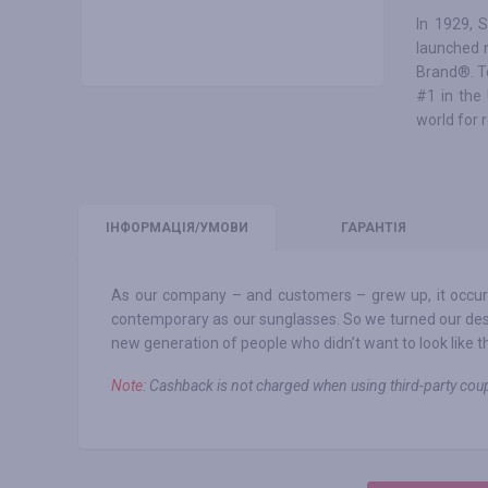
In 1929, S
launched 
Brand®. To
#1 in the 
world for 
ІНФО
РМАЦІЯ/УМОВИ
ГАРАНТІЯ
As our company – and customers – grew up, it occurre
contemporary as our sunglasses. So we turned our desi
new generation of people who didn’t want to look like t
Note:
Сashback is not charged when using third-party c