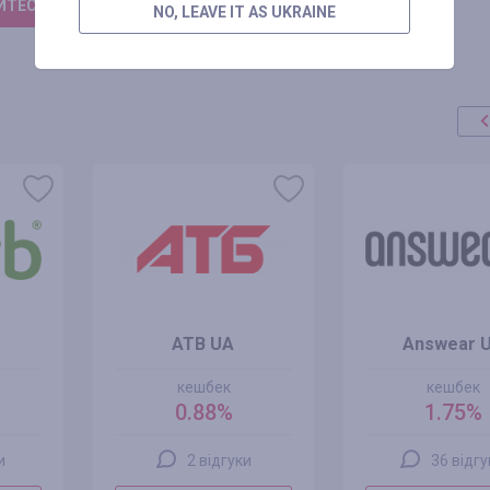
ТЕСЬ, ЩОБ ЗАЛИШИТИ ВІДГУК
NO, LEAVE IT AS UKRAINE
ATB UA
Answear 
кешбек
кешбек
0.88%
1.75%
и
2 відгуки
36 відгу