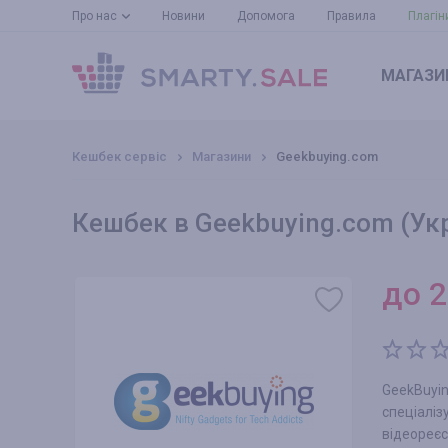
Про нас
Новини
Допомога
Правила
Плагін
МАГАЗИ
Кешбек сервіс
Магазини
Geekbuying.com
Кешбек в Geekbuying.com (Укр
до
2
GeekBuyin
спеціалі
відеореєс