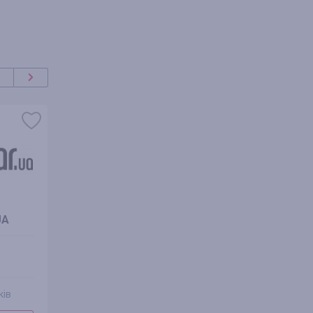
UA
ANC UA
Varus 
кешбек
кешбе
1.00%
1.46
ків
1 відгук
0 відг