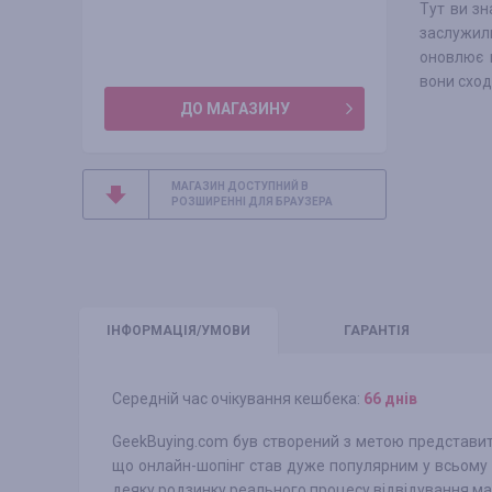
Тут ви зн
заслужили
оновлює 
вони сход
ДО МАГАЗИНУ
МАГАЗИН ДОСТУПНИЙ В
РОЗШИРЕННІ ДЛЯ БРАУЗЕРА
ІНФО
РМАЦІЯ/УМОВИ
ГАРАНТІЯ
Середній час очікування кешбека:
66 днів
GeekBuying.com був створений з метою представити
що онлайн-шопінг став дуже популярним у всьому св
деяку родзинку реального процесу відвідування ма