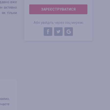
 давно вже
ин активно
ЗАРЕЄСТРУВАТИСЯ
 як тільки
Або увійдіть через соц мережі
наємо,
ачаєте