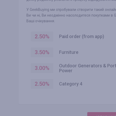
У GeekBuying ми спробували створити такий онлайн-
Ви чи ні, Ви неодмінно насолодитеся покупками в
Ваші очікування.
2.50
%
Paid order (from app)
3.50
%
Furniture
Outdoor Generators & Por
3.00
%
Power
2.50
%
Category 4