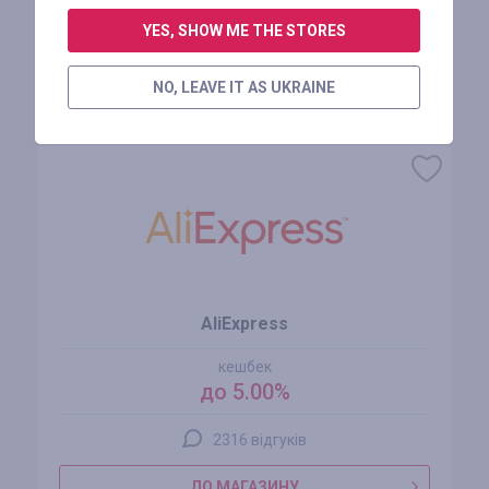
АВТОРИЗУЙТЕСЬ, ЩОБ ЗАЛИШИТИ ВІДГУК
YES, SHOW ME THE STORES
NO, LEAVE IT AS UKRAINE
Схожі магазини
AliExpress
кешбек
до 5.00%
2316 відгуків
ДО МАГАЗИНУ