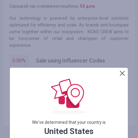
Середній час очікування кешбека:
58 днів
Our technology is powered by enterprise-level solutions
optimized for efficiency and scale. As brands and boutiques
come together within our ecosystem - KICKS CREW aims to
be forerunner of retail and champion of customer
experience.
Sale using Influencer Codes
0.00
%
Sale using DigiZag Promo Codes
0.00
%
Sale using Unapproved Promo Codes
0.00
%
Тариф по умолчанию
2.10
%
We've determined that your country is
United States