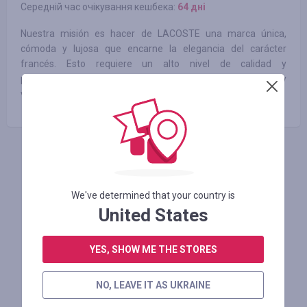
Середній час очікування кешбека:
64 днi
Nuestra misión es hacer de LACOSTE una marca única,
cómoda y lujosa que encarne la elegancia del carácter
francés. Esto requiere un alto nivel de calidad y
profesionalismo en áreas como diseño, estilo, fabricación y
venta minorista.
АВТОРИЗУЙТЕСЬ, ЩОБ ЗАЛИШИТИ ВІДГУК
We've determined that your country is
United States
Схожі магазини
YES, SHOW ME THE STORES
NO, LEAVE IT AS UKRAINE