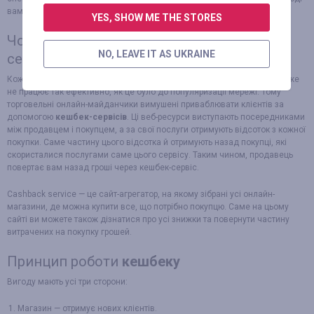
вам повернуть частину витрачених грошей на покупку.
YES, SHOW ME THE STORES
Чому вигідно користуватись cashback-
NO, LEAVE IT AS UKRAINE
сервісом?
Кожен інтернет-магазин сьогодні має велику конкуренцію. Реклама вже
не працює так ефективно, як це було до популяризації мережі. Тому
торговельні онлайн-майданчики вимушені приваблювати клієнтів за
допомогою
кешбек-сервісів
. Ці веб-ресурси виступають посередниками
між продавцем і покупцем, а за свої послуги отримують відсоток з кожної
покупки. Саме частину цього відсотка й отримують назад покупці, які
скористалися послугами саме цього сервісу. Таким чином, продавець
повертає вам назад гроші через кешбек-сервіс.
Cashback service — це сайт-агрегатор, на якому зібрані усі онлайн-
магазини, де можна купити все, що потрібно покупцю. Саме на цьому
сайті ви можете також дізнатися про усі знижки та повернути частину
витрачених на покупку грошей.
Принцип роботи
кешбеку
Вигоду мають усі три сторони:
Магазин — отримує нових клієнтів.