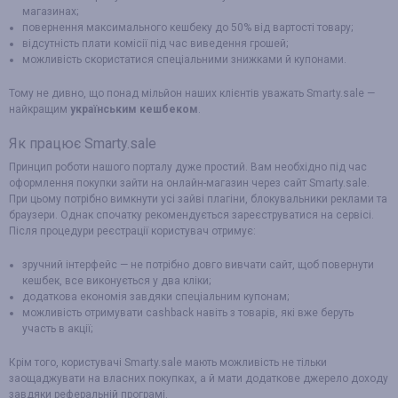
магазинах;
повернення максимального кешбеку до 50% від вартості товару;
відсутність плати комісії під час виведення грошей;
можливість скористатися спеціальними знижками й купонами.
Тому не дивно, що понад мільйон наших клієнтів уважать Smarty.sale —
найкращим
українським кешбеком
.
Як працює Smarty.sale
Принцип роботи нашого порталу дуже простий. Вам необхідно під час
оформлення покупки зайти на онлайн-магазин через сайт Smarty.sale.
При цьому потрібно вимкнути усі зайві плагіни, блокувальники реклами та
браузери. Однак спочатку рекомендується зареєструватися на сервісі.
Після процедури реєстрації користувач отримує:
зручний інтерфейс — не потрібно довго вивчати сайт, щоб повернути
кешбек, все виконується у два кліки;
додаткова економія завдяки спеціальним купонам;
можливість отримувати cashback навіть з товарів, які вже беруть
участь в акції;
Крім того, користувачі Smarty.sale мають можливість не тільки
заощаджувати на власних покупках, а й мати додаткове джерело доходу
завдяки реферальній програмі.