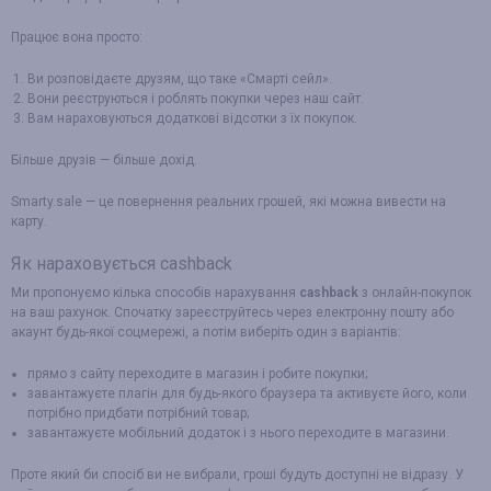
Працює вона просто:
Ви розповідаєте друзям, що таке «Смарті сейл».
Вони реєструються і роблять покупки через наш сайт.
Вам нараховуються додаткові відсотки з їх покупок.
Більше друзів — більше дохід.
Smarty.sale — це повернення реальних грошей, які можна вивести на
карту.
Як нараховується cashback
Ми пропонуємо кілька способів нарахування
cashback
з онлайн-покупок
на ваш рахунок. Спочатку зареєструйтесь через електронну пошту або
акаунт будь-якої соцмережі, а потім виберіть один з варіантів:
прямо з сайту переходите в магазин і робите покупки;
завантажуєте плагін для будь-якого браузера та активуєте його, коли
потрібно придбати потрібний товар;
завантажуєте мобільний додаток і з нього переходите в магазини.
Проте який би спосіб ви не вибрали, гроші будуть доступні не відразу. У