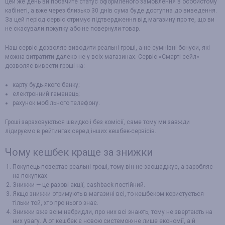
цей же день ви побачите статус оформленого замовлення в особистому
кабінеті, а вже через близько 30 днів сума буде доступна до виведення.
За цей період сервіс отримує підтвердження від магазину про те, що ви
не скасували покупку або не повернули товар.
Наш сервіс дозволяє виводити реальні гроші, а не сумнівні бонуси, які
можна витратити далеко не у всіх магазинах. Сервіс «Смарті сейл»
дозволяє вивести гроші на:
карту будь-якого банку;
електронний гаманець;
рахунок мобільного телефону.
Гроші зараховуються швидко і без комісії, саме тому ми завжди
лідируємо в рейтингах серед інших кешбек-сервісів.
Чому кешбек краще за знижки
Покупець повертає реальні гроші, тому він не заощаджує, а заробляє
на покупках.
Знижки — це разові акції, cashback постійний.
Якщо знижки отримують в магазині всі, то кешбеком користується
тільки той, хто про нього знає.
Знижки вже всім набридли, про них всі знають, тому не звертають на
них увагу. А от кешбек є новою системою не лише економії, а й