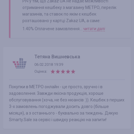
Річ у тім, що Zakaz UA не надає можливості
отримання кешбеку з магазину МЕТРО, перелік
магазинів, та ставок по якім є кешбек
розташовано у картці Zakaz UA, а саме:
1.40% Оплачене замовлення...
читати далі
Тетяна Вишневська
06.02.2018 19:39
Оцінка:
Покупки в МЕТРО онлайн - це просто, зручно і в
задоволення. Завжди якісна продукція, хороше
обслуговування (хоча, не без нюансів :)). Кешбек з перших
3-х замовлень погоджували досить довго (більше
місяця), а з останнього - буквально за тиждень. Дякую
Smarty.Sale за сервіс і швидку реакцію на запити!