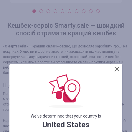
Кешбек-сервіс Smarty.sale — швидкий
спосіб отримати кращий кешбек
«Смарті сейл»
— кращий онлайн-сервіс, що дозволяє заробляти гроші на
покупках. Якщо ви й досі не знаєте, як заощадити під час шопінгу та
повернути частину витрачених грошей, скористайтеся нашим кешбек-
сервісом. Усе дуже просто: ви оформлюєте онлайн-покупки через наш
веб-портал, а потім повертаєте відсоток від загальної суми на власну
банківську картку та переводите кошти в готівку.
Що таке кешбек (cashback)
Поняття
cashback
з’явилось у нас нещодавно, прийшло з англійської
мови, буквально перекладається як «гроші назад». Спочатку кешбек
отримували тільки власники кредитних карток. Однак розвиток онлайн-
торгівлі сприяв тому, що це явище з’явилося в мережі.
We've determined that your country is
Наразі кожен, хто купує щось в інтернеті, має можливість повернути собі
United States
частину витрачених грошей. Але для цього потрібно скористатися
спеціальним
кешбек-сервісом
і чітко виконати певні умови. Тільки тоді