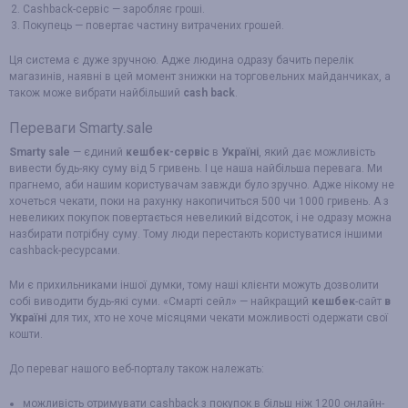
Cashback-сервіс — заробляє гроші.
Покупець — повертає частину витрачених грошей.
Ця система є дуже зручною. Адже людина одразу бачить перелік
магазинів, наявні в цей момент знижки на торговельних майданчиках, а
також може вибрати найбільший
cash back
.
Переваги Smarty.sale
Smarty sale
— єдиний
кешбек-сервіс
в
Україні
, який дає можливість
вивести будь-яку суму від 5 гривень. І це наша найбільша перевага. Ми
прагнемо, аби нашим користувачам завжди було зручно. Адже нікому не
хочеться чекати, поки на рахунку накопичиться 500 чи 1000 гривень. А з
невеликих покупок повертається невеликий відсоток, і не одразу можна
назбирати потрібну суму. Тому люди перестають користуватися іншими
cashback-ресурсами.
Ми є прихильниками іншої думки, тому наші клієнти можуть дозволити
собі виводити будь-які суми. «Смарті сейл» — найкращий
кешбек
-сайт
в
Україні
для тих, хто не хоче місяцями чекати можливості одержати свої
кошти.
До переваг нашого веб-порталу також належать:
можливість отримувати cashback з покупок в більш ніж 1200 онлайн-