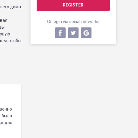
REGISTER
ашего дома
е
ивая
Or login via social networks
 вы
товую
тем, чтобы
твенно
» была
ородах