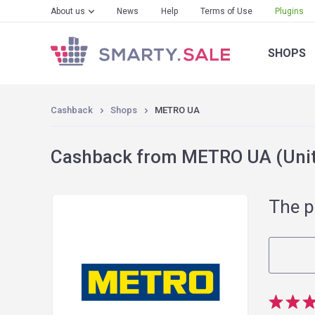
About us
News
Help
Terms of Use
Plugins
SHOPS
Cashback
Shops
METRO UA
Cashback from METRO UA (Unit
The p