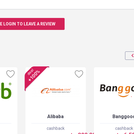
E LOGIN TO LEAVE A REVIEW
deal
+100%
Alibaba
Banggoo
cashback
cashback