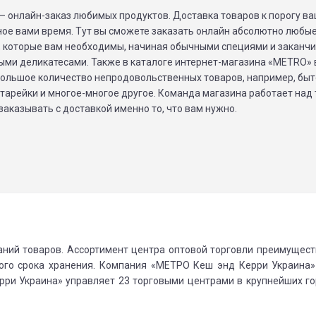
– онлайн-заказ любимых продуктов. Доставка товаров к порогу в
ное вами время. Тут вы сможете заказать онлайн абсолютно любы
, которые вам необходимы, начиная обычными специями и заканч
ыми деликатесами. Также в каталоге интернет-магазина «METRO»
большое количество непродовольственных товаров, например, бы
тарейки и многое-многое другое. Команда магазина работает над 
заказывать с доставкой именно то, что вам нужно.
аний товаров. Ассортимент центра оптовой торговли преимущес
ного срока хранения. Компания «МЕТРО Кеш энд Керри Украина
рри Украина» управляет 23 торговыми центрами в крупнейших г