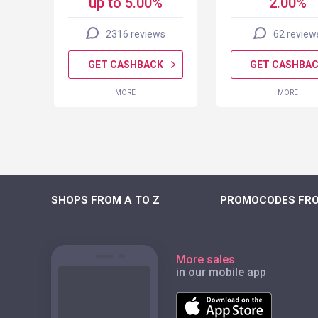
up to 5.00%
2.00%
2316 reviews
62 review
K
GET CASHBACK
GET CASHBA
MORE
MORE
SHOPS FROM A TO Z
PROMOCODES FRO
More sales
in our mobile app