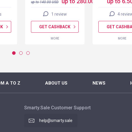
up to 280.00 USD
up to 6.5
up to
140.00
USD
s
1 review
4 revie
CK
GET CASHBACK
GET CASHB
MORE
MORE
M A TO Z
ABOUT US
NEWS
Smarty.Sale Customer Support
help@smarty.sale