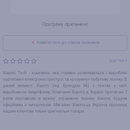
Програму припинено
ПОВЕРНУТИСЯ ДО СПИСКУ МАГАЗИНІВ
ВІДГУКИ 0
Xiaomi Tech - компанія, яка стрімко розвивається і виробляє
портативні електронні пристрої та «розумну» побутову техніку. В
даний момент Xiaomi (під брендом Mi) є третім у світі
виробником смартфонів. Компанія Xiaomi в Україні протягом 7
років поставляє в країну справжню техніку Xiaomi, будучи
офіційним її імпортером. Магазин Xiaomi.ua Україна пропонує
нашим клієнтам тільки оригінальні товари.