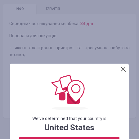
ІНФО
ГАРАНТІЯ
Середній час очікування кешбека:
34 днi
Переваги для покупців:
- якісні електронні пристрої та «розумна» побутова
техніка;
- найширший вибір товарів Xiaomi;
- найнижчі ціни;
- вся продукція сертифікована;
- trade-in на телефони Xiaomi.
We've determined that your country is
United States
АВТОРИЗУЙТЕСЬ, ЩОБ ЗАЛИШИТИ ВІДГУК