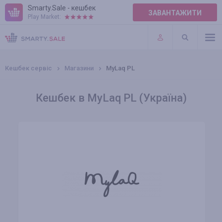
Smarty.Sale - кешбек
ЗАВАНТАЖИТИ
Play Market:
ПРАВИЛА
ПЛАГІНИ
Кешбек сервіс
Магазини
MyLaq PL
Кешбек в MyLaq PL (Україна)