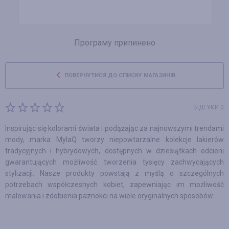
Програму припинено
ПОВЕРНУТИСЯ ДО СПИСКУ МАГАЗИНІВ
ВІДГУКИ 0
Inspirując się kolorami świata i podążając za najnowszymi trendami
mody, marka MylaQ tworzy niepowtarzalne kolekcje lakierów
tradycyjnych i hybrydowych, dostępnych w dziesiątkach odcieni
gwarantujących możliwość tworzenia tysięcy zachwycających
stylizacji. Nasze produkty powstają z myślą o szczególnych
potrzebach współczesnych kobiet, zapewniając im możliwość
malowania i zdobienia paznokci na wiele oryginalnych sposobów.