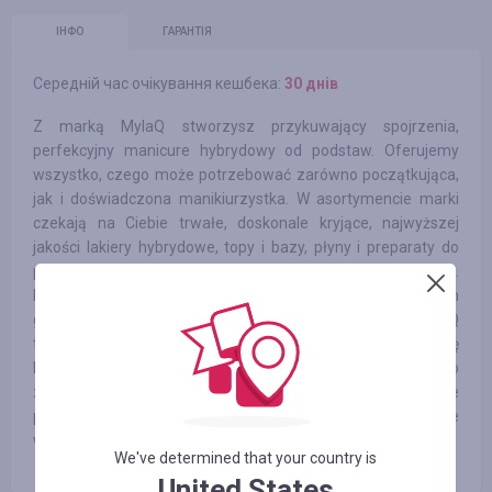
ІНФО
ГАРАНТІЯ
Середній час очікування кешбека:
30 днів
Z marką MylaQ stworzysz przykuwający spojrzenia,
perfekcyjny manicure hybrydowy od podstaw. Oferujemy
wszystko, czego może potrzebować zarówno początkująca,
jak i doświadczona manikiurzystka. W asortymencie marki
czekają na Ciebie trwałe, doskonale kryjące, najwyższej
jakości lakiery hybrydowe, topy i bazy, płyny i preparaty do
paznokci, a także różnego rodzaju akcesoria do ich zdobienia.
Hybrydy MylaQ to również produkty nadające paznokciom
głęboką barwę, jedwabistą gładkość i delikatny połysk. MylaQ
to także profesjonalny sprzęt do manicure, który przyda się
każdej stylistce paznokci. Są to m.in. pilniki i polerki, klipsy do
zdejmowania hybryd, wzorniki, aplikatory do pyłku i inne
pomniejsze akcesoria, takie jak dłutko czy jednorazowe
waciki higieniczne
We've determined that your country is
United States