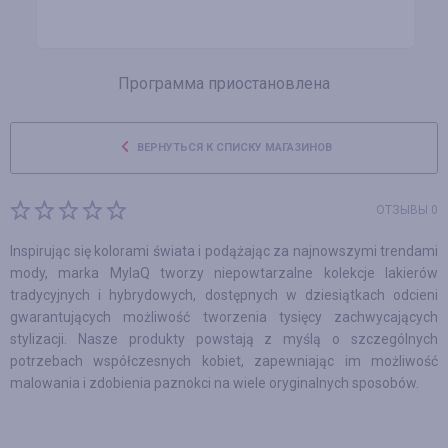
Программа приостановлена
ВЕРНУТЬСЯ К СПИСКУ МАГАЗИНОВ
ОТЗЫВЫ 0
Inspirując się kolorami świata i podążając za najnowszymi trendami
mody, marka MylaQ tworzy niepowtarzalne kolekcje lakierów
tradycyjnych i hybrydowych, dostępnych w dziesiątkach odcieni
gwarantujących możliwość tworzenia tysięcy zachwycających
stylizacji. Nasze produkty powstają z myślą o szczególnych
potrzebach współczesnych kobiet, zapewniając im możliwość
malowania i zdobienia paznokci na wiele oryginalnych sposobów.