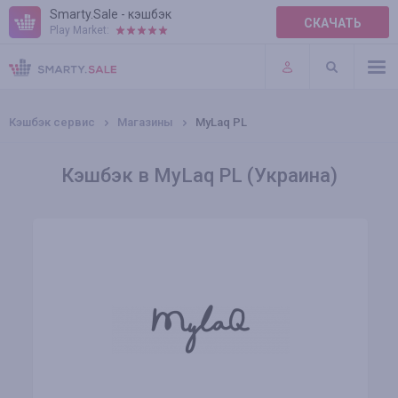
Smarty.Sale - кэшбэк
СКАЧАТЬ
Play Market:
ПРАВИЛА
ПЛАГИНЫ
Кэшбэк сервис
Магазины
MyLaq PL
Кэшбэк в MyLaq PL (Украина)