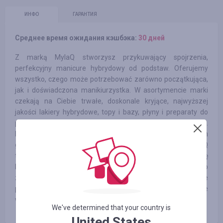
ИНФО
ГАРАНТИЯ
Среднее время ожидания кэшбэка:
30 дней
Z marką MylaQ stworzysz przykuwający spojrzenia,
perfekcyjny manicure hybrydowy od podstaw. Oferujemy
wszystko, czego może potrzebować zarówno początkująca,
jak i doświadczona manikiurzystka. W asortymencie marki
czekają na Ciebie trwałe, doskonale kryjące, najwyższej
jakości lakiery hybrydowe, topy i bazy, płyny i preparaty do
paznokci, a także różnego rodzaju akcesoria do ich zdobienia.
Hybrydy MylaQ to również produkty nadające paznokciom
głęboką barwę, jedwabistą gładkość i delikatny połysk. MylaQ
to także profesjonalny sprzęt do manicure, który przyda się
każdej stylistce paznokci. Są to m.in. pilniki i polerki, klipsy do
zdejmowania hybryd, wzorniki, aplikatory do pyłku i inne
pomniejsze akcesoria, takie jak dłutko czy jednorazowe
waciki higieniczne
We've determined that your country is
United States