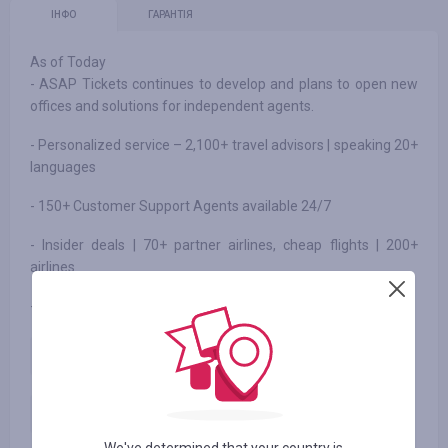
ІНФО
ГАРАНТІЯ
As of Today
- ASAP Tickets continues to develop and plans to open new
offices and solutions for independent agents.
- Personalized service – 2,100+ travel advisors | speaking 20+
languages
- 150+ Customer Support Agents available 24/7
- Insider deals | 70+ partner airlines, cheap flights | 200+
airlines
- 3,000,000+ customers served
Skylux USA-International
19.23
USD
Business Class Sale
Skylux Domestic Business Class
11.54
USD
Sale