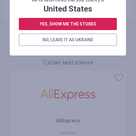
We've determined that your country is
SkyLux Sale
9.62
USD
United States
YES, SHOW ME THE STORES
АВТОРИЗУЙТЕСЬ, ЩОБ ЗАЛИШИТИ ВІДГУК
NO, LEAVE IT AS UKRAINE
Схожі магазини
AliExpress
кешбек