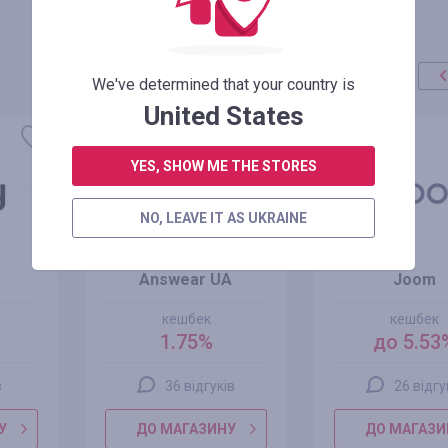
We've determined that your country is
United States
YES, SHOW ME THE STORES
NO, LEAVE IT AS UKRAINE
Answear UA
Joom
кешбек
кешбек
1.75%
до 5.53
в
36 відгуків
26 відгу
У
ДО МАГАЗИНУ
ДО МАГАЗИ