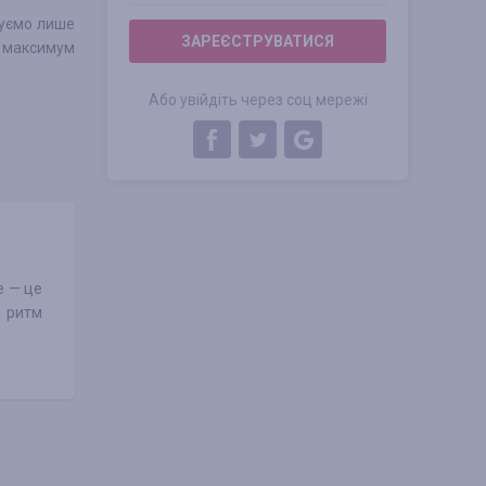
нуємо лише
ЗАРЕЄСТРУВАТИСЯ
и максимум
Або увійдіть через соц мережі
e — це
ш ритм