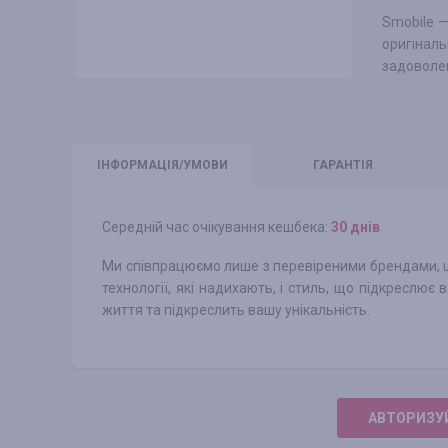
Smobile —
оригіналь
задоволен
ІНФО
РМАЦІЯ/УМОВИ
ГАРАНТІЯ
Середній час очікування кешбека:
30 днів
Ми співпрацюємо лише з перевіреними брендами, що 
технології, які надихають, і стиль, що підкреслю
життя та підкреслить вашу унікальність.
АВТОРИЗУЙ