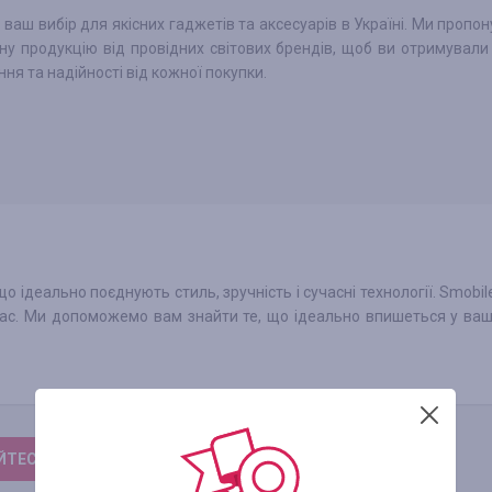
 ваш вибір для якісних гаджетів та аксесуарів в Україні. Ми пропо
ну продукцію від провідних світових брендів, щоб ви отримувал
ня та надійності від кожної покупки.
ідеально поєднують стиль, зручність і сучасні технології. Smobil
є вас. Ми допоможемо вам знайти те, що ідеально впишеться у ва
ТЕСЬ, ЩОБ ЗАЛИШИТИ ВІДГУК