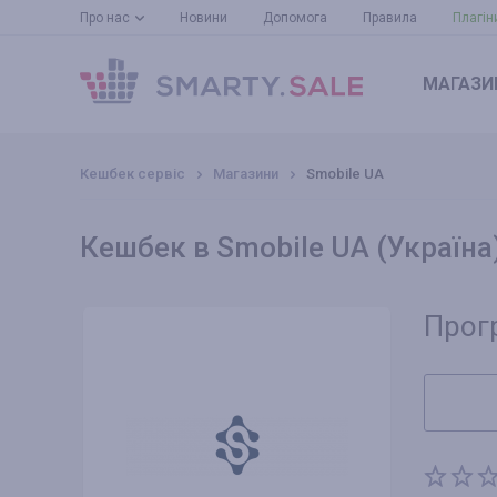
Про нас
Новини
Допомога
Правила
Плагін
МАГАЗИ
Кешбек сервіс
Магазини
Smobile UA
Кешбек в Smobile UA (Україна
Прог