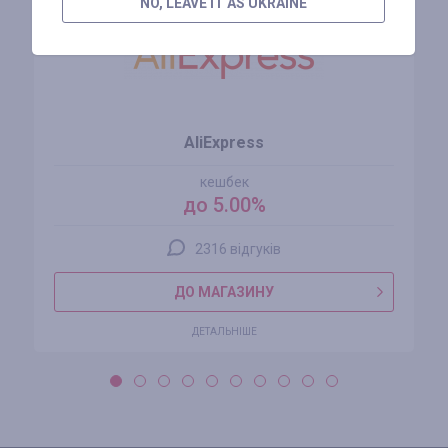
NO, LEAVE IT AS UKRAINE
AliExpress
кешбек
до 5.00%
2316 відгуків
ДО МАГАЗИНУ
ДЕТАЛЬНІШЕ