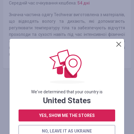
Середній час очікування кешбека:
54 днi
Значна частина одягу Techwear виготовлена з матеріалів,
що відводять вологу та дихають, які допомагають
регулювати температуру тіла та забезпечують відчуття
прохолоди та сухості навіть під час інтенсивної фізичної
активності. Еластичні тканини також широко
використовуються для забезпечення підвищеної
мобільності та свободи рухів.
АВТОРИЗУЙТЕСЬ, ЩОБ ЗАЛИШИТИ ВІДГУК
We've determined that your country is
United States
Схожі магазини
YES, SHOW ME THE STORES
NO, LEAVE IT AS UKRAINE