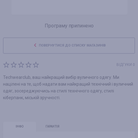
Програму припинено
ПОВЕРНУТИСЯ ДО СПИСКУ МАГАЗИНІВ
ВІДГУКИ 0
Techwearclub, ваш найкращий вибір вуличного одягу. Ми
націлені на те, щоб надати вам найкращий технічний і вуличний
одяг, зосереджуючись на стилі технічного одягу, стилі
кіберпанк, міській зручності.
ІНФО
ГАРАНТІЯ