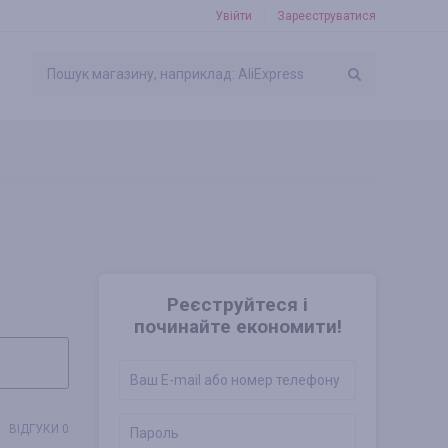
Увійти
Зареєструватися
Реєструйтеся і
починайте економити!
ВІДГУКИ 0