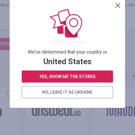
бьюторами, поэтому гарантирует подлинность и высочайшее ка
ТЕСЬ, ЩОБ ЗАЛИШИТИ ВІДГУК
We've determined that your country is
United States
YES, SHOW ME THE STORES
NO, LEAVE IT AS UKRAINE