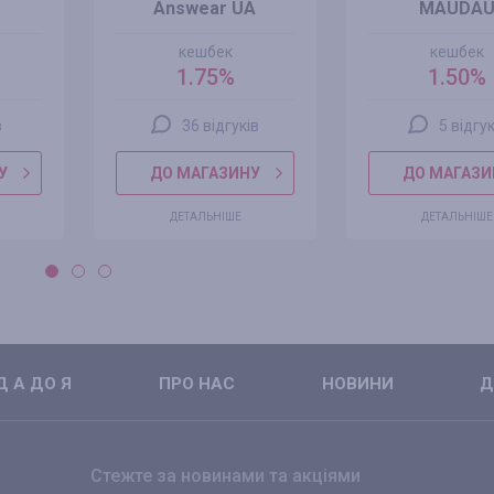
Answear UA
MAUDA
кешбек
кешбек
1.75%
1.50%
в
36 відгуків
5 відгук
У
ДО МАГАЗИНУ
ДО МАГАЗИ
ДЕТАЛЬНІШЕ
ДЕТАЛЬНІШЕ
 А ДО Я
ПРО НАС
НОВИНИ
Д
Стежте за новинами та акціями