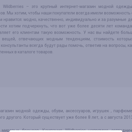
 Wildberries – это крупный интернет-магазин модной одежды
ров. Мы хотим, чтобы наши покупатели всегда имели возможность
им нравится: модно, качественно, индивидуально и за разумные де
ости хотим подчеркнуть, что вот уже более десяти лет команд
вляет его клиентам такую возможность. У нас вы найдете боль
 вещей, отвечающих модным тенденциям, стоимость которы
А консультанты всегда будут рады помочь, ответив на вопросы, 
енных в каталоге товаров.
агазин модной одежды, обуви, аксессуаров, игрушек , парфюм
го другого. Который существует уже более 8 лет, а с августа 201
мировых брендов. Компания Wildberries напрямую сотруднич