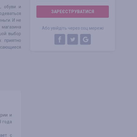
, обуви и
ЗАРЕЄСТРУВАТИСЯ
 одеваться
ньги. И не
а магазина
Або увійдіть через соц мережі
шой выбор
х приятно
касающиеся
ерии и
3 года
ает с