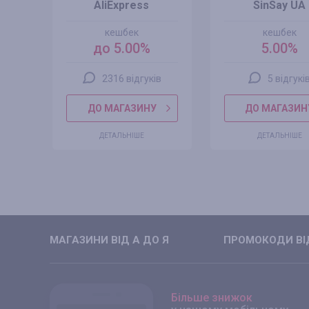
AliExpress
SinSay UA
кешбек
кешбек
до 5.00%
5.00%
2316 відгуків
5 відгукі
ДО МАГАЗИНУ
ДО МАГАЗИН
ДЕТАЛЬНІШЕ
ДЕТАЛЬНІШЕ
МАГАЗИНИ ВIД А ДО Я
ПРОМОКОДИ ВIД
Більше знижок