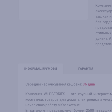
Компания
аксессуа
так, как 
без горд
предоста
стильных
удивит. 
представл
ІНФО
РМАЦІЯ/УМОВИ
ГАРАНТІЯ
Середній час очікування кешбека:
36 днів
Компания WILDBERRIES — это крупный интернет-м
косметики, товаров для дома, электроники и много
начал свою работу в Казахстане!
В каталоге представлено более 2500 ведущих 