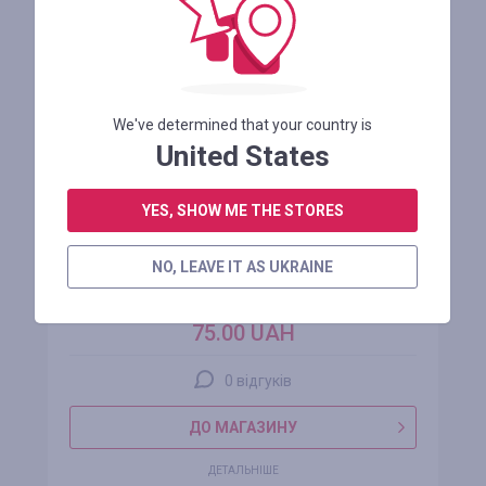
We've determined that your country is
United States
YES, SHOW ME THE STORES
Top-master UA
NO, LEAVE IT AS UKRAINE
кешбек
75.00 UAH
0 відгуків
ДО МАГАЗИНУ
ДЕТАЛЬНІШЕ