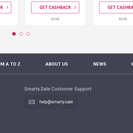
CK
GET CASHBACK
GET CASHB
MORE
MORE
M A TO Z
ABOUT US
NEWS
Smarty.Sale Customer Support
help@smarty.sale