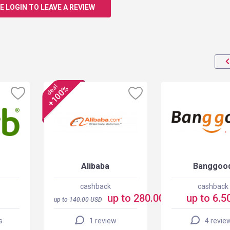
E LOGIN TO LEAVE A REVIEW
deal
+100%
Alibaba
Banggoo
cashback
cashback
up to 280.00 USD
up to 6.5
up to
140.00
USD
s
1 review
4 revie