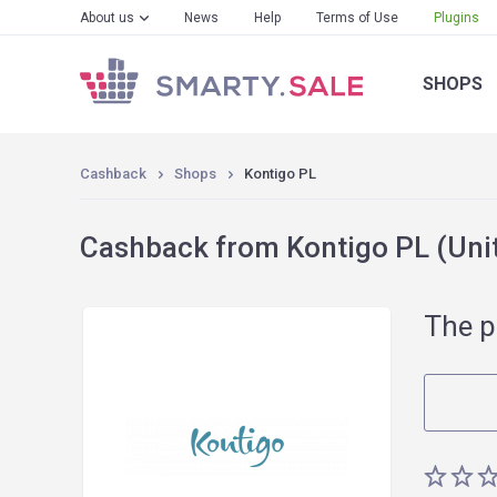
About us
News
Help
Terms of Use
Plugins
SHOPS
Cashback
Shops
Kontigo PL
Cashback from Kontigo PL (Unit
The p