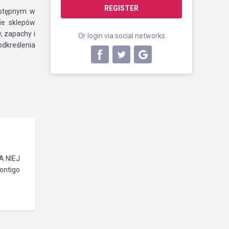
REGISTER
ostępnym w
ie sklepów
, zapachy i
Or login via social networks
odkreślenia
LA NIEJ
ontigo