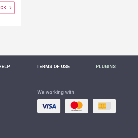
ACK
GET CASHBACK
GET CASH
MORE
MORE
HELP
TERMS OF USE
PLUGINS
We working with