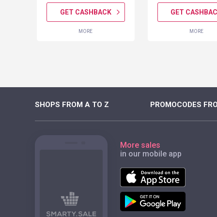
K
GET CASHBACK
GET CASHBA
MORE
MORE
SHOPS FROM A TO Z
PROMOCODES FRO
More sales
in our mobile app