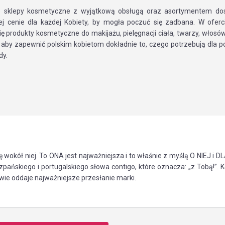
to sklepy kosmetyczne z wyjątkową obsługą oraz asortymentem d
ej cenie dla każdej Kobiety, by mogła poczuć się zadbana. W oferc
ię produkty kosmetyczne do makijażu, pielęgnacji ciała, twarzy, włosów
, aby zapewnić polskim kobietom dokładnie to, czego potrzebują dla p
dy.
ę wokół niej. To ONA jest najważniejsza i to właśnie z myślą O NIEJ i D
pańskiego i portugalskiego słowa contigo, które oznacza: „z Tobą!”. K
ie oddaje najważniejsze przesłanie marki.