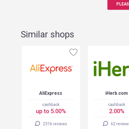
PLEAS
Similar shops
SA
AliExpress
iHerb.com
cashback
cashback
up to 5.00%
2.00%
2316 reviews
62 review