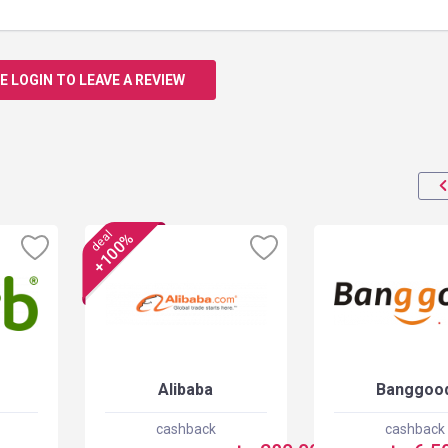
E LOGIN TO LEAVE A REVIEW
deal
+100%
Alibaba
Banggoo
cashback
cashback