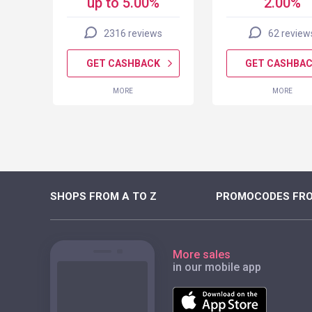
up to 5.00%
2.00%
2316 reviews
62 review
K
GET CASHBACK
GET CASHBA
MORE
MORE
SHOPS FROM A TO Z
PROMOCODES FRO
More sales
in our mobile app