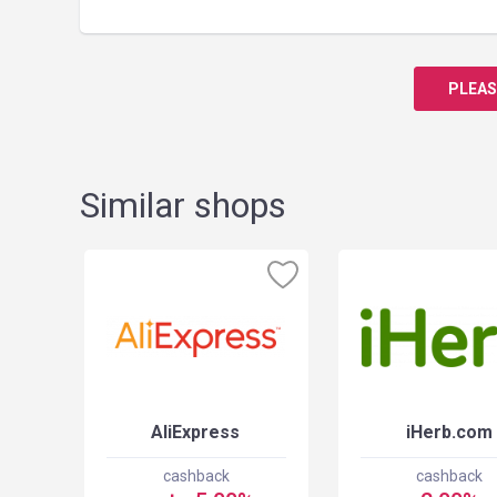
PLEAS
Similar shops
SA
AliExpress
iHerb.com
cashback
cashback