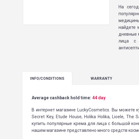
На сего
популярн
медицины
найдете 
дневные м
лица с 
антисепти
INFO
/CONDITIONS
WARRANTY
Average cashback hold time:
44 day
В интернет магазине LuckyCosmetics. Вы можете к
Secret Key, Etude House, Holika Holika, Lioele, T
купить популярные крема для лица с большой кон
нашем магазине представлено много средств косме