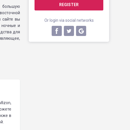
REGISTER
и большую
восточной
 сайте вы
Or login via social networks
 ночные и
едства для
вляющее,
Mizon,
можете
акже в
й.