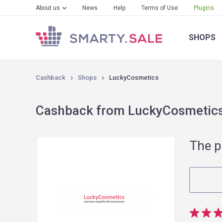
About us
News
Help
Terms of Use
Plugins
SHOPS
Cashback
Shops
LuckyCosmetics
Cashback from LuckyCosmetics 
The p