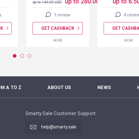
up to 280.00 USD
up to 6.5
up to
140.00
USD
s
1 review
4 revie
CK
GET CASHBACK
GET CASHB
MORE
MORE
M A TO Z
ABOUT US
NEWS
Smarty.Sale Customer Support
help@smarty.sale