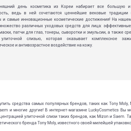
дняшний день косметика из Кореи набирает все большую 
ость, ведь в ней сочетаются ценнейшие вековые традиции 
 и самые инновационные косметические достижения! На нашем
множество различных уходовых средств для лица: эффективные
аски, патчи для глаз, тонеры, сыворотки и эмульсии, а также ср
улиточной слизью, которая оказывает комплексное зажи
ческое и антивозрастное воздействие на кожу.
упить средства самых популярных брендов, таких как Tony Moly, 
he Saem и многие другие! В интернет-магазине LuckyCosmetics Вы 
центрацией улиточной слизи таких брендов, как Mizon и Saem. Т
тического бренда Tony Moly, известного своей милейшей упаковко