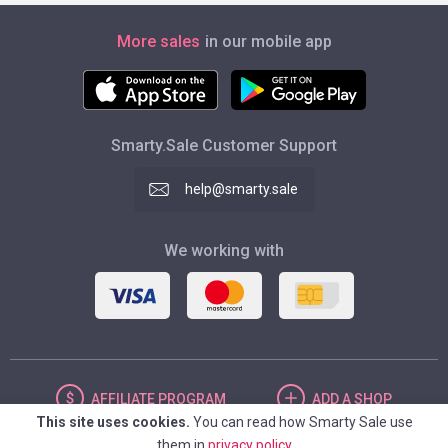
More sales
in our mobile app
Smarty.Sale Customer Support
help@smarty.sale
We working with
AFFILIATE
PROGRAM
ADD
A SHOP
This site uses cookies.
You can read how Smarty Sale use
them in
privacy policy