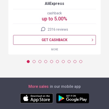
AliExpress
cashback
up to 5.00%
2316 reviews
GET CASHBACK
MORE
More sales
in our mobile app